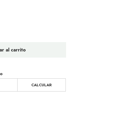
r al carrito
ío
CALCULAR