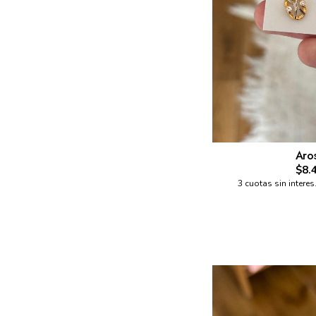
Aro
$8.
3 cuotas sin interes