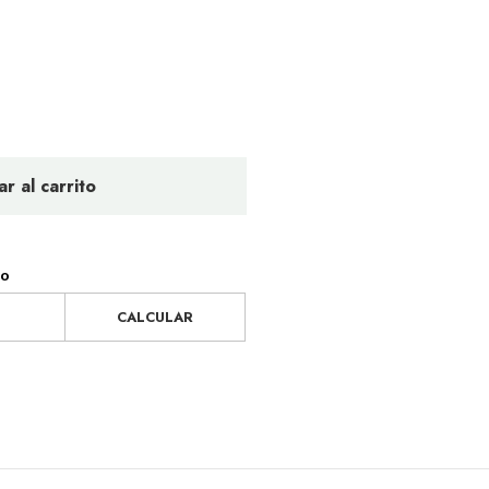
r al carrito
ío
CALCULAR