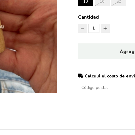
10
16
21
Cantidad
1
Agrega
Calculá el costo de env