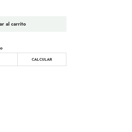
r al carrito
ío
CALCULAR