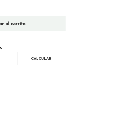
r al carrito
ío
CALCULAR